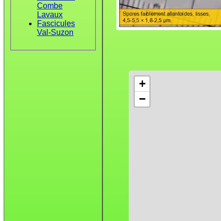
Combe
Lavaux
Fascicules
Val-Suzon
+
−