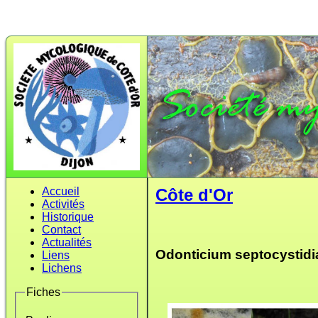
Accueil
Côte d'Or
Activités
Historique
Contact
Actualités
Odonticium septocystidia 
Liens
Lichens
Fiches