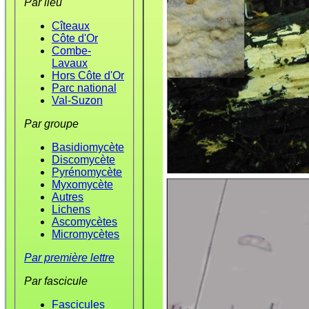
Par lieu
Cîteaux
Côte d'Or
Combe-
Lavaux
Hors Côte d'Or
Parc national
Val-Suzon
Par groupe
Basidiomycète
Discomycète
Pyrénomycète
Myxomycète
Autres
Lichens
Ascomycètes
Micromycètes
Par première lettre
Par fascicule
Fascicules