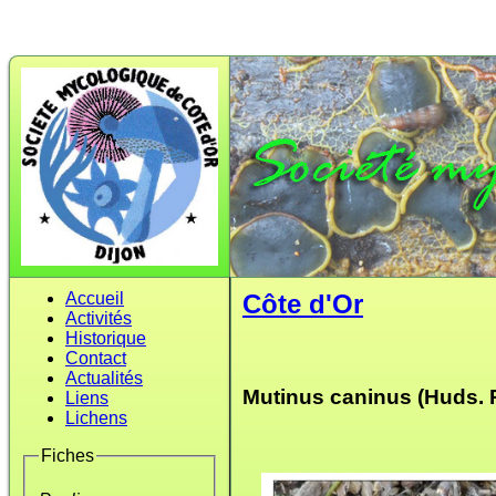
Accueil
Côte d'Or
Activités
Historique
Contact
Actualités
Mutinus caninus (Huds. Pe
Liens
Lichens
Fiches