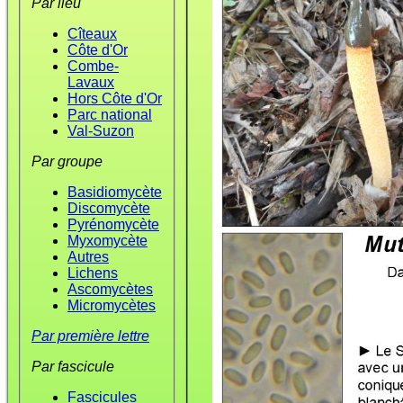
Par lieu
Cîteaux
Côte d'Or
Combe-
Lavaux
Hors Côte d'Or
Parc national
Val-Suzon
Par groupe
Basidiomycète
Discomycète
Pyrénomycète
Myxomycète
Autres
Lichens
Ascomycètes
Micromycètes
Par première lettre
Par fascicule
Fascicules