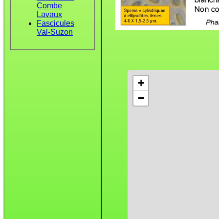
Combe
Lavaux
Fascicules
Val-Suzon
+
−