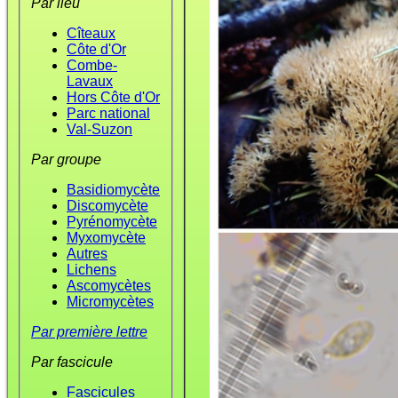
Par lieu
Cîteaux
Côte d'Or
Combe-
Lavaux
Hors Côte d'Or
Parc national
Val-Suzon
Par groupe
Basidiomycète
Discomycète
Pyrénomycète
Myxomycète
Autres
Lichens
Ascomycètes
Micromycètes
Par première lettre
Par fascicule
Fascicules