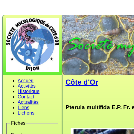
Accueil
Côte d'Or
Activités
Historique
Contact
Actualités
Pterula multifida E.P. Fr.
Liens
Lichens
Fiches