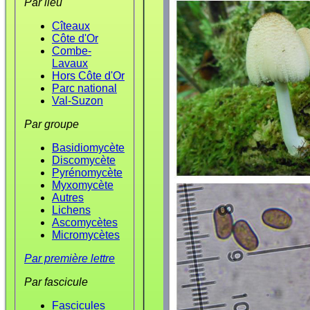
Par lieu
Cîteaux
Côte d'Or
Combe-
Lavaux
Hors Côte d'Or
Parc national
Val-Suzon
Par groupe
Basidiomycète
Discomycète
Pyrénomycète
Myxomycète
Autres
Lichens
Ascomycètes
Micromycètes
Par première lettre
Par fascicule
Fascicules