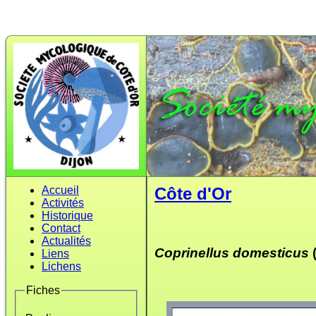
Accueil
Côte d'Or
Activités
Historique
Contact
Actualités
Coprinellus domesticus
(
Liens
Lichens
Fiches