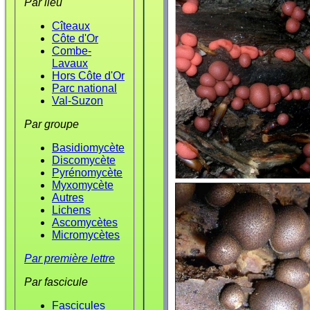
Par lieu
Cîteaux
Côte d'Or
Combe-
Lavaux
Hors Côte d'Or
Parc national
Val-Suzon
Par groupe
Basidiomycète
Discomycète
Pyrénomycète
Myxomycète
Autres
Lichens
Ascomycètes
Micromycètes
Par première lettre
Par fascicule
Fascicules