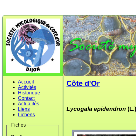
Accueil
Côte d'Or
Activités
Historique
Contact
Actualités
Lycogala epidendron
(L.
Liens
Lichens
Fiches