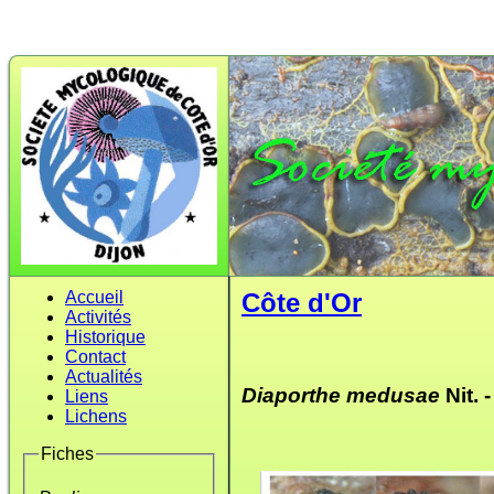
Accueil
Côte d'Or
Activités
Historique
Contact
Actualités
Diaporthe medusae
Nit.
Liens
Lichens
Fiches