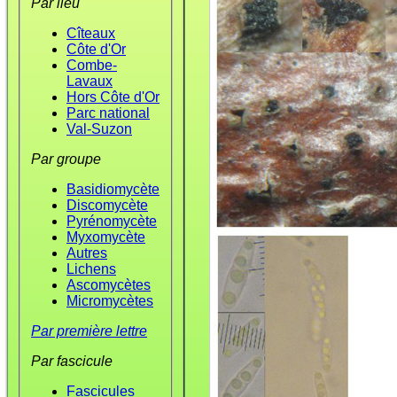
Par lieu
Cîteaux
Côte d'Or
Combe-
Lavaux
Hors Côte d'Or
Parc national
Val-Suzon
Par groupe
Basidiomycète
Discomycète
Pyrénomycète
Myxomycète
Autres
Lichens
Ascomycètes
Micromycètes
Par première lettre
Par fascicule
Fascicules