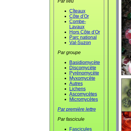
Par lieu
Cîteaux
Côte d'Or
Combe-
Lavaux
Hors Côte d'Or
Parc national
Val-Suzon
Par groupe
Basidiomycète
Discomycète
Pyrénomycète
Myxomycète
Autres
Lichens
Ascomycètes
Micromycètes
Par première lettre
Par fascicule
Fascicules