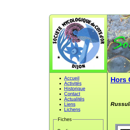
Accueil
Hors 
Activités
Historique
Contact
Actualités
Russul
Liens
Lichens
Fiches