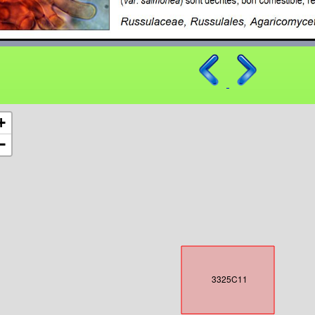
+
−
3325C11