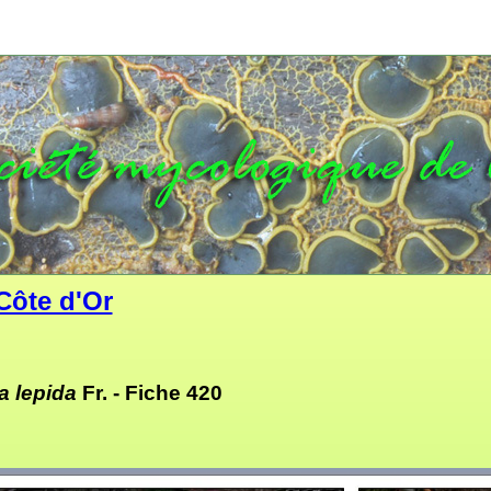
Côte d'Or
a lepida
Fr. -
Fiche 420