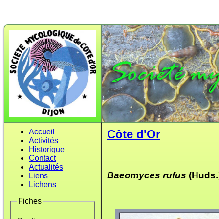
Accueil
Côte d'Or
Activités
Historique
Contact
Actualités
Baeomyces rufus
(Huds.
Liens
Lichens
Fiches