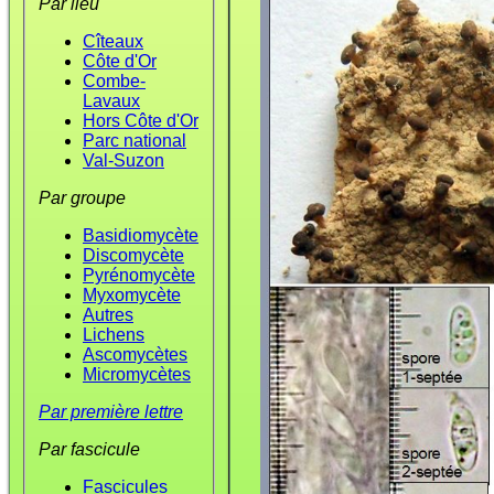
Par lieu
Cîteaux
Côte d'Or
Combe-
Lavaux
Hors Côte d'Or
Parc national
Val-Suzon
Par groupe
Basidiomycète
Discomycète
Pyrénomycète
Myxomycète
Autres
Lichens
Ascomycètes
Micromycètes
Par première lettre
Par fascicule
Fascicules