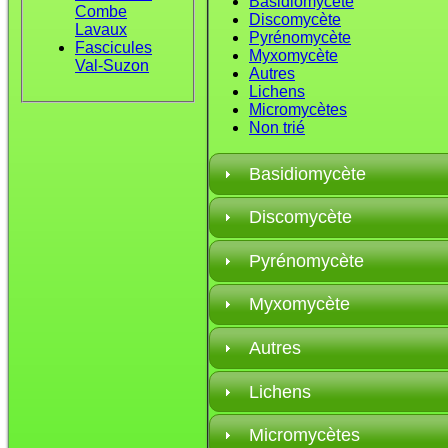
Basidiomycète
Combe
Discomycète
Lavaux
Pyrénomycète
Fascicules
Myxomycète
Val-Suzon
Autres
Lichens
Micromycètes
Non trié
Basidiomycète
Discomycète
Pyrénomycète
Myxomycète
Autres
Lichens
Micromycètes