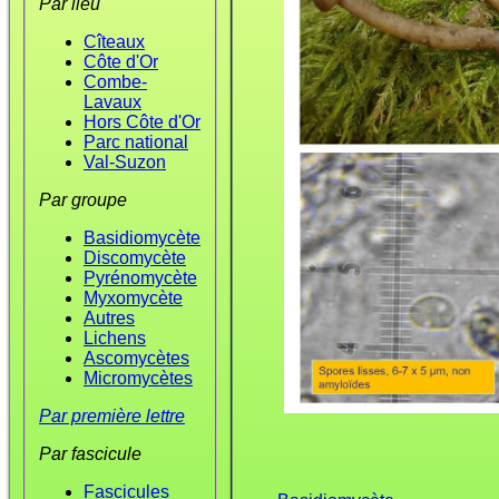
Par lieu
Cîteaux
Côte d'Or
Combe-
Lavaux
Hors Côte d'Or
Parc national
Val-Suzon
Par groupe
Basidiomycète
Discomycète
Pyrénomycète
Myxomycète
Autres
Lichens
Ascomycètes
Micromycètes
Par première lettre
Par fascicule
Fascicules