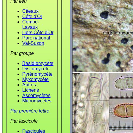
Par lieu
Cîteaux
Côte d'Or
Combe-
Lavaux
Hors Côte d'Or
Parc national
Val-Suzon
Par groupe
Basidiomycète
Discomycète
Pyrénomycète
Myxomycète
Autres
Lichens
Ascomycètes
Micromycètes
Par première lettre
Par fascicule
Fascicules