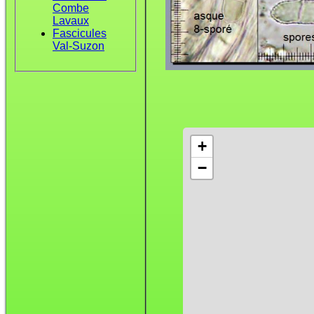
Combe
Lavaux
Fascicules
Val-Suzon
+
−