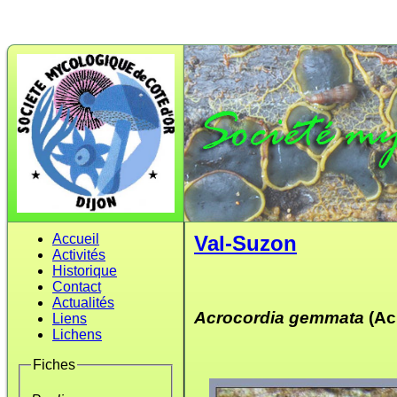
Accueil
Val-Suzon
Activités
Historique
Contact
Actualités
Acrocordia gemmata
(Ac
Liens
Lichens
Fiches