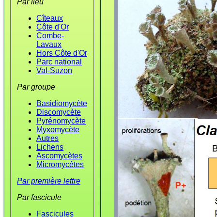
Par lieu
Cîteaux
Côte d'Or
Combe-
Lavaux
Hors Côte d'Or
Parc national
Val-Suzon
Par groupe
Basidiomycète
Discomycète
Pyrénomycète
Myxomycète
Autres
Lichens
Ascomycètes
Micromycètes
Par première lettre
Par fascicule
Fascicules