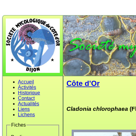
Accueil
Côte d'Or
Activités
Historique
Contact
Actualités
Cladonia chlorophaea
(F
Liens
Lichens
Fiches