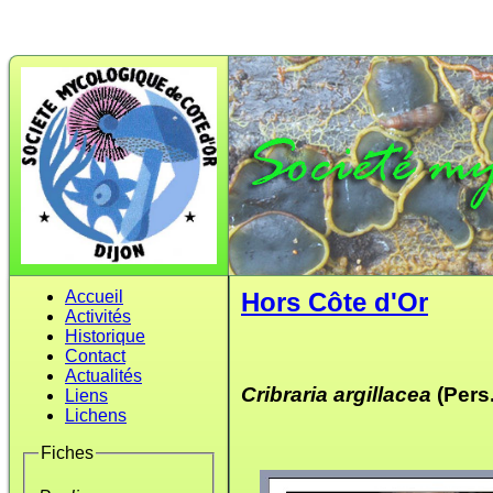
Accueil
Hors Côte d'Or
Activités
Historique
Contact
Actualités
Cribraria argillacea
(Pers.
Liens
Lichens
Fiches