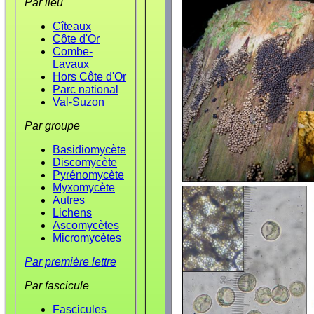
Par lieu
Cîteaux
Côte d'Or
Combe-
Lavaux
Hors Côte d'Or
Parc national
Val-Suzon
Par groupe
Basidiomycète
Discomycète
Pyrénomycète
Myxomycète
Autres
Lichens
Ascomycètes
Micromycètes
Par première lettre
Par fascicule
Fascicules