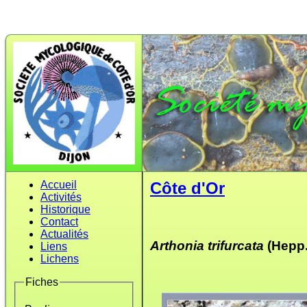
Accueil
Côte d'Or
Activités
Historique
Contact
Actualités
Arthonia trifurcata
(Hepp.
Liens
Lichens
Fiches