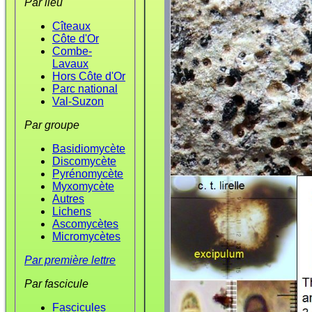
Par lieu
Cîteaux
Côte d'Or
Combe-
Lavaux
Hors Côte d'Or
Parc national
Val-Suzon
Par groupe
Basidiomycète
Discomycète
Pyrénomycète
Myxomycète
Autres
Lichens
Ascomycètes
Micromycètes
Par première lettre
Par fascicule
Fascicules