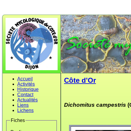
Accueil
Côte d'Or
Activités
Historique
Contact
Actualités
Dichomitus campestris
(
Liens
Lichens
Fiches