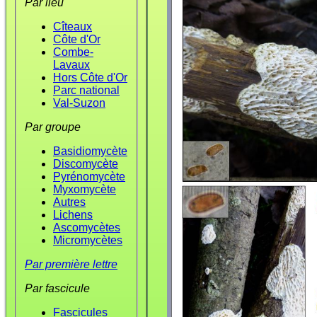
Par lieu
Cîteaux
Côte d'Or
Combe-
Lavaux
Hors Côte d'Or
Parc national
Val-Suzon
Par groupe
Basidiomycète
Discomycète
Pyrénomycète
Myxomycète
Autres
Lichens
Ascomycètes
Micromycètes
Par première lettre
Par fascicule
Fascicules