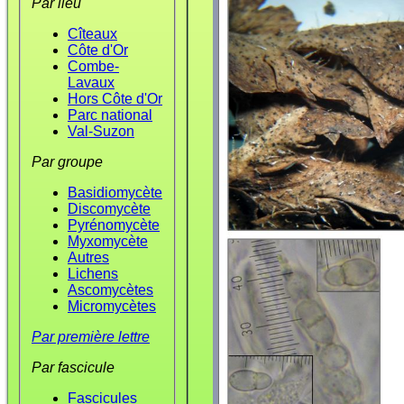
Par lieu
Cîteaux
Côte d'Or
Combe-
Lavaux
Hors Côte d'Or
Parc national
Val-Suzon
Par groupe
Basidiomycète
Discomycète
Pyrénomycète
Myxomycète
Autres
Lichens
Ascomycètes
Micromycètes
Par première lettre
Par fascicule
Fascicules