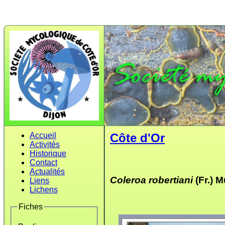
Accueil
Côte d'Or
Activités
Historique
Contact
Actualités
Coleroa robertiani
(Fr.) M
Liens
Lichens
Fiches