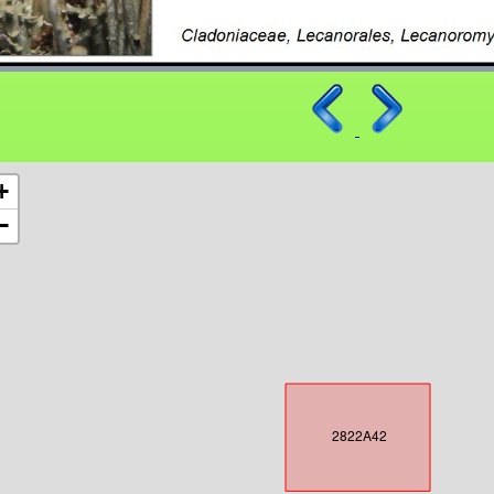
+
−
2822A42