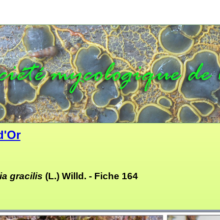
d'Or
a gracilis
(L.) Willd. -
Fiche 164