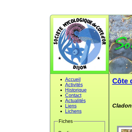
Accueil
Côte 
Activités
Historique
Contact
Actualités
Cladoni
Liens
Lichens
Fiches