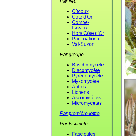
Par lieu
Cîteaux
Côte d'Or
Combe-
Lavaux
Hors Côte d'Or
Parc national
Val-Suzon
Par groupe
Basidiomycète
Discomycète
Pyrénomycète
Myxomycète
Autres
Lichens
Ascomycètes
Micromycètes
Par première lettre
Par fascicule
Fascicules