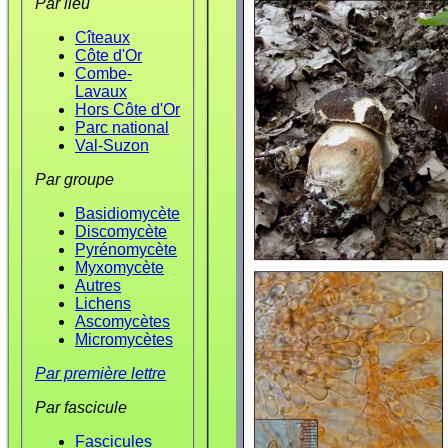
Par lieu
Cîteaux
Côte d'Or
Combe-
Lavaux
Hors Côte d'Or
Parc national
Val-Suzon
Par groupe
Basidiomycète
Discomycète
Pyrénomycète
Myxomycète
Autres
Lichens
Ascomycètes
Micromycètes
Par première lettre
Par fascicule
Fascicules