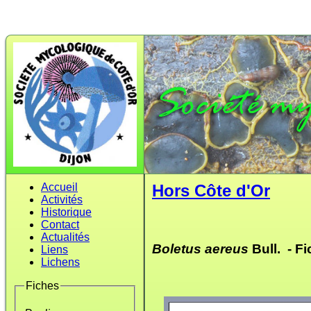
Accueil
Hors Côte d'Or
Activités
Historique
Contact
Actualités
Boletus aereus
Bull. -
Fi
Liens
Lichens
Fiches