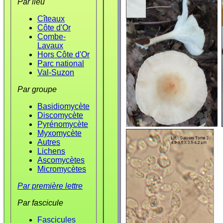
Par lieu
Cîteaux
Côte d'Or
Combe-
Lavaux
Hors Côte d'Or
Parc national
Val-Suzon
Par groupe
Basidiomycète
Discomycète
Pyrénomycète
Myxomycète
Autres
Lichens
Ascomycètes
Micromycètes
Par première lettre
Par fascicule
Fascicules