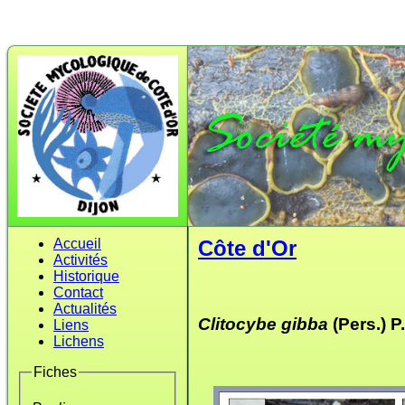
Accueil
Côte d'Or
Activités
Historique
Contact
Actualités
Clitocybe gibba
(Pers.) 
Liens
Lichens
Fiches