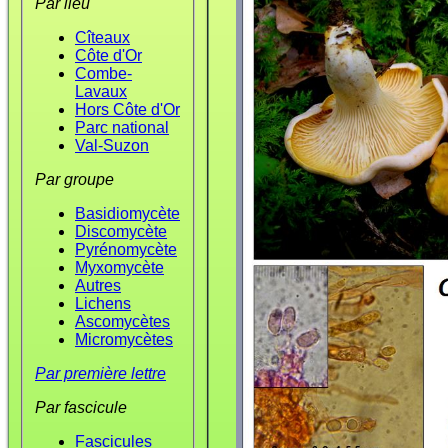
Par lieu
Cîteaux
Côte d'Or
Combe-
Lavaux
Hors Côte d'Or
Parc national
Val-Suzon
Par groupe
Basidiomycète
Discomycète
Pyrénomycète
Myxomycète
Autres
Lichens
Ascomycètes
Micromycètes
Par première lettre
Par fascicule
Fascicules