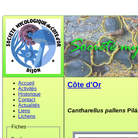
Accueil
Côte d'Or
Activités
Historique
Contact
Actualités
Cantharellus pallens
Pilá
Liens
Lichens
Fiches