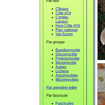
Par lieu
Cîteaux
Côte d'Or
Combe-
Lavaux
Hors Côte d'Or
Parc national
Val-Suzon
Par groupe
Basidiomycète
Discomycète
Pyrénomycète
Myxomycète
Autres
Lichens
Ascomycètes
Micromycètes
Par première lettre
Par fascicule
Fascicules