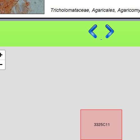
+
−
3325C11