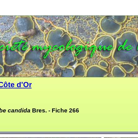
Côte d'Or
ybe candida
Bres. -
Fiche 266