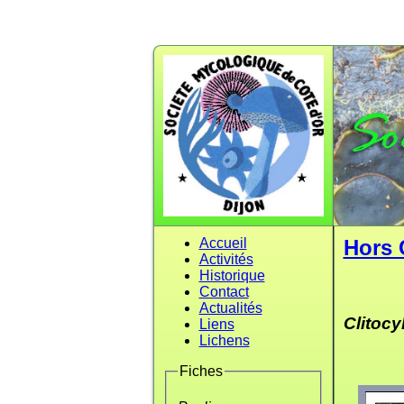
Accueil
Hors 
Activités
Historique
Contact
Actualités
Clitoc
Liens
Lichens
Fiches