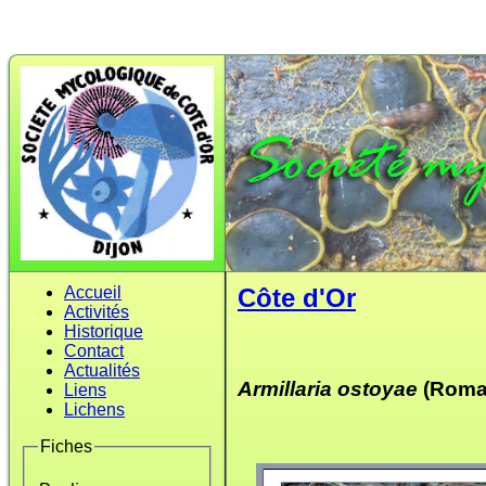
Accueil
Côte d'Or
Activités
Historique
Contact
Actualités
Armillaria ostoyae
(Roma
Liens
Lichens
Fiches