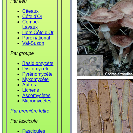
Par lieu
Cîteaux
Côte d'Or
Combe-
Lavaux
Hors Côte d'Or
Parc national
Val-Suzon
Par groupe
Basidiomycète
Discomycète
Pyrénomycète
Myxomycète
Autres
Lichens
Ascomycètes
Micromycètes
Par première lettre
Par fascicule
Fascicules