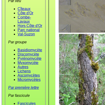
Par lieu
Cîteaux
Côte d'Or
Combe-
Lavaux
Hors Côte d'Or
Parc national
Val-Suzon
Par groupe
Basidiomycète
Discomycète
Pyrénomycète
Myxomycète
Autres
Lichens
Ascomycètes
Micromycètes
Par première lettre
Par fascicule
Fascicules