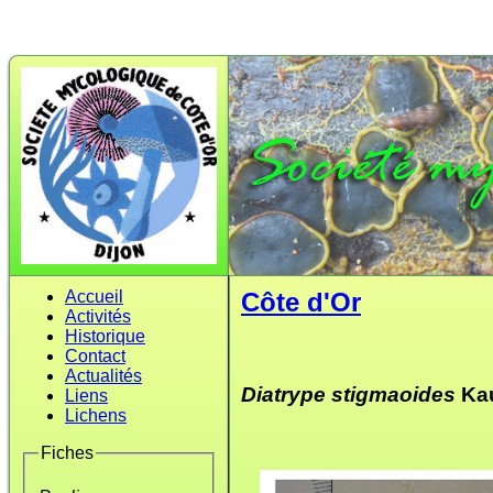
Accueil
Côte d'Or
Activités
Historique
Contact
Actualités
Diatrype stigmaoides
Ka
Liens
Lichens
Fiches