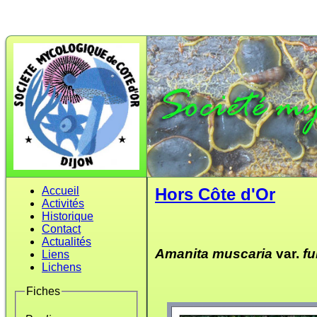
Accueil
Hors Côte d'Or
Activités
Historique
Contact
Actualités
Amanita muscaria
var.
fu
Liens
Lichens
Fiches