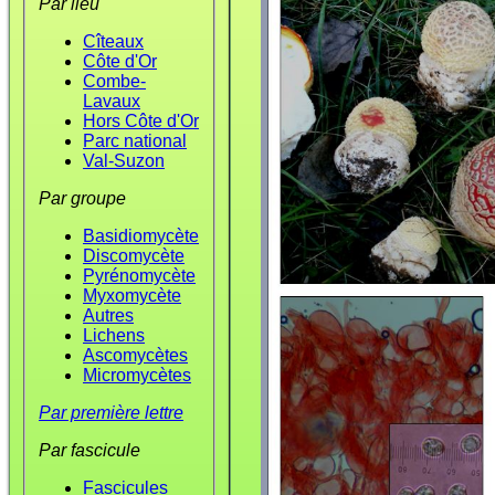
Par lieu
Cîteaux
Côte d'Or
Combe-
Lavaux
Hors Côte d'Or
Parc national
Val-Suzon
Par groupe
Basidiomycète
Discomycète
Pyrénomycète
Myxomycète
Autres
Lichens
Ascomycètes
Micromycètes
Par première lettre
Par fascicule
Fascicules