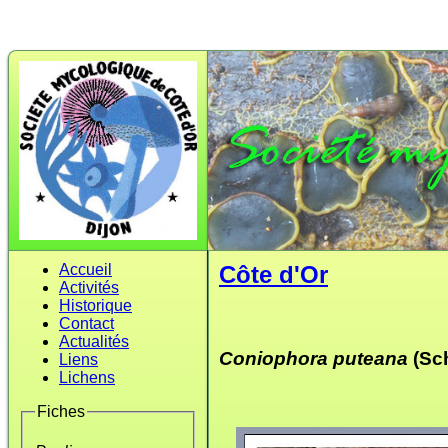
Accueil
Côte d'Or
Activités
Historique
Contact
Actualités
Coniophora puteana
(Sch
Liens
Lichens
Fiches