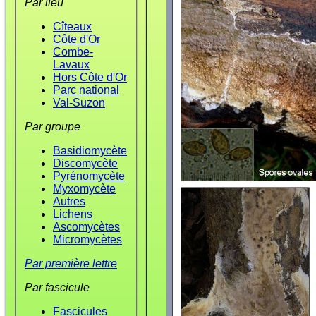
Par lieu
Cîteaux
Côte d'Or
Combe-
Lavaux
Hors Côte d'Or
Parc national
Val-Suzon
Par groupe
Basidiomycète
Discomycète
Pyrénomycète
Myxomycète
Autres
Lichens
Ascomycètes
Micromycètes
Par première lettre
Par fascicule
Fascicules