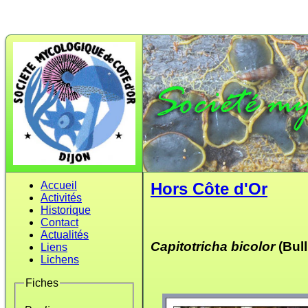
Accueil
Hors Côte d'Or
Activités
Historique
Contact
Actualités
Capitotricha bicolor
(Bull
Liens
Lichens
Fiches