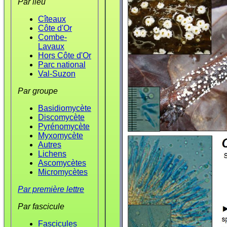
Par lieu
Cîteaux
Côte d'Or
Combe-
Lavaux
Hors Côte d'Or
Parc national
Val-Suzon
Par groupe
Basidiomycète
Discomycète
Pyrénomycète
Myxomycète
Autres
Lichens
Ascomycètes
Micromycètes
Par première lettre
Par fascicule
Fascicules