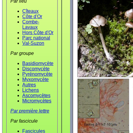
Par lieu
Cîteaux
Côte d'Or
Combe-
Lavaux
Hors Côte d'Or
Parc national
Val-Suzon
Par groupe
Basidiomycète
Discomycète
Pyrénomycète
Myxomycète
Autres
Lichens
Ascomycètes
Micromycètes
Par première lettre
Par fascicule
Fascicules