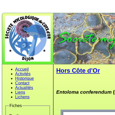
Accueil
Hors Côte d'Or
Activités
Historique
Contact
Actualités
Entoloma conferendum
Liens
Lichens
Fiches