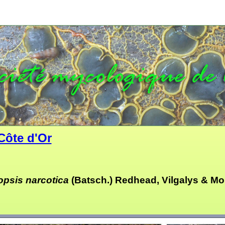
Côte d'Or
opsis narcotica
(Batsch.) Redhead, Vilgalys & Mo