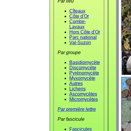
Par lieu
Cîteaux
Côte d'Or
Combe-
Lavaux
Hors Côte d'Or
Parc national
Val-Suzon
Par groupe
Basidiomycète
Discomycète
Pyrénomycète
Myxomycète
Autres
Lichens
Ascomycètes
Micromycètes
Par première lettre
Par fascicule
Fascicules