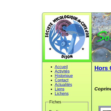
Accueil
Hors 
Activités
Historique
Contact
Actualités
Coprin
Liens
Lichens
Fiches