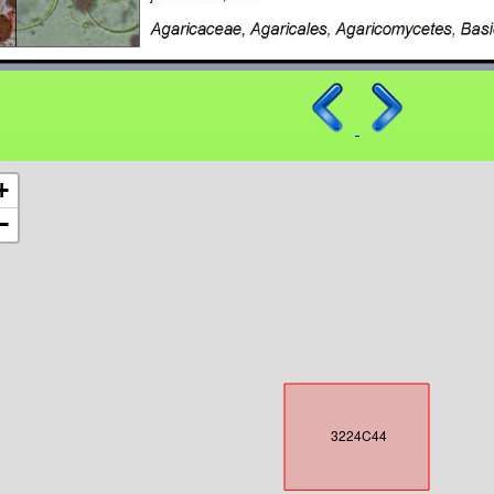
+
−
3224C44