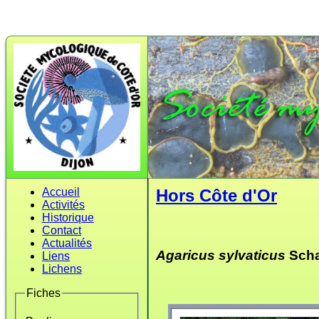
Accueil
Hors Côte d'Or
Activités
Historique
Contact
Actualités
Agaricus sylvaticus
Scha
Liens
Lichens
Fiches