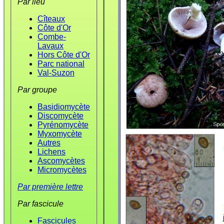
Par lieu
Cîteaux
Côte d'Or
Combe-
Lavaux
Hors Côte d'Or
Parc national
Val-Suzon
Par groupe
Basidiomycète
Discomycète
Pyrénomycète
Myxomycète
Autres
Lichens
Ascomycètes
Micromycètes
Par première lettre
Par fascicule
Fascicules