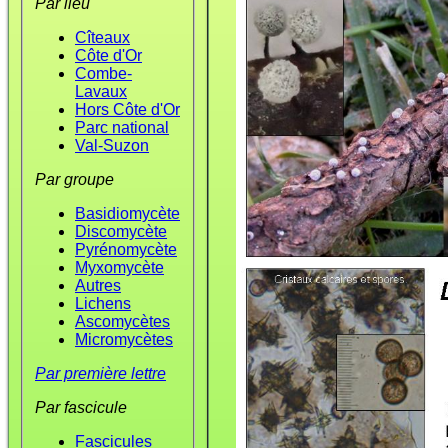
Par lieu
Cîteaux
Côte d'Or
Combe-
Lavaux
Hors Côte d'Or
Parc national
Val-Suzon
Par groupe
Basidiomycète
Discomycète
Pyrénomycète
Myxomycète
Autres
Lichens
Ascomycètes
Micromycètes
Par première lettre
Par fascicule
Fascicules