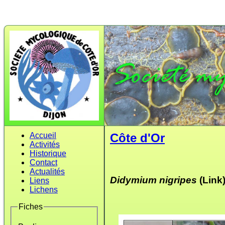
Accueil
Côte d'Or
Activités
Historique
Contact
Actualités
Didymium nigripes
(Link)
Liens
Lichens
Fiches