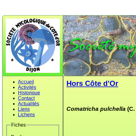
Accueil
Hors Côte d'Or
Activités
Historique
Contact
Actualités
Comatricha pulchella
(C.
Liens
Lichens
Fiches