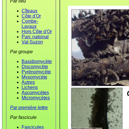
Par lieu
Cîteaux
Côte d'Or
Combe-
Lavaux
Hors Côte d'Or
Parc national
Val-Suzon
Par groupe
Basidiomycète
Discomycète
Pyrénomycète
Myxomycète
Autres
Lichens
Ascomycètes
Micromycètes
Par première lettre
Par fascicule
Fascicules