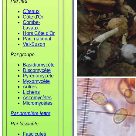
Par lieu
Cîteaux
Côte d'Or
Combe-
Lavaux
Hors Côte d'Or
Parc national
Val-Suzon
Par groupe
Basidiomycète
Discomycète
Pyrénomycète
Myxomycète
Autres
Lichens
Ascomycètes
Micromycètes
Par première lettre
Par fascicule
Fascicules