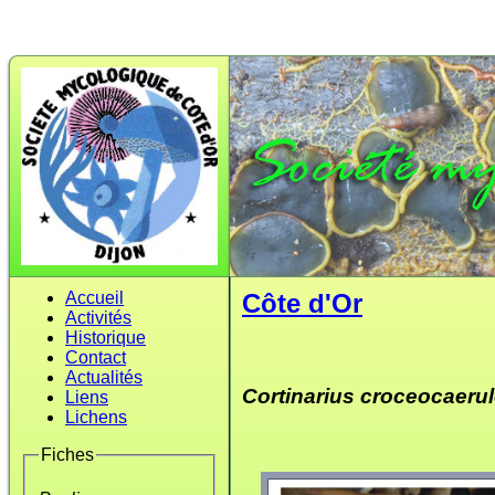
Accueil
Côte d'Or
Activités
Historique
Contact
Actualités
Cortinarius croceocaeru
Liens
Lichens
Fiches