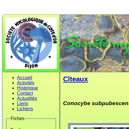
Accueil
Cîteaux
Activités
Historique
Contact
Actualités
Conocybe subpubescen
Liens
Lichens
Fiches