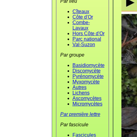
Par lieu
Cîteaux
Côte d'Or
Combe-
Lavaux
Hors Côte d'Or
Parc national
Val-Suzon
Par groupe
Basidiomycète
Discomycète
Pyrénomycète
Myxomycète
Autres
Lichens
Ascomycètes
Micromycètes
Par première lettre
Par fascicule
Fascicules