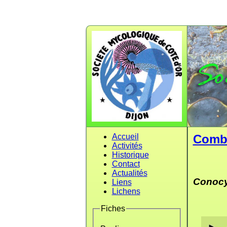
Accueil
Comb
Activités
Historique
Contact
Actualités
Conocy
Liens
Lichens
Fiches