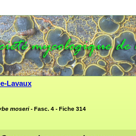
e-Lavaux
be moseri
- Fasc. 4 -
Fiche 314