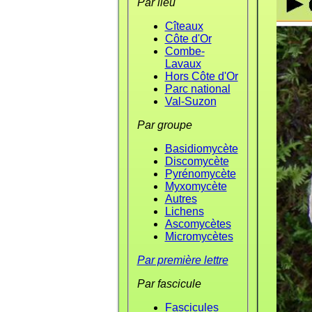
Par lieu
Cîteaux
Côte d'Or
Combe-
Lavaux
Hors Côte d'Or
Parc national
Val-Suzon
Par groupe
Basidiomycète
Discomycète
Pyrénomycète
Myxomycète
Autres
Lichens
Ascomycètes
Micromycètes
Par première lettre
Par fascicule
Fascicules