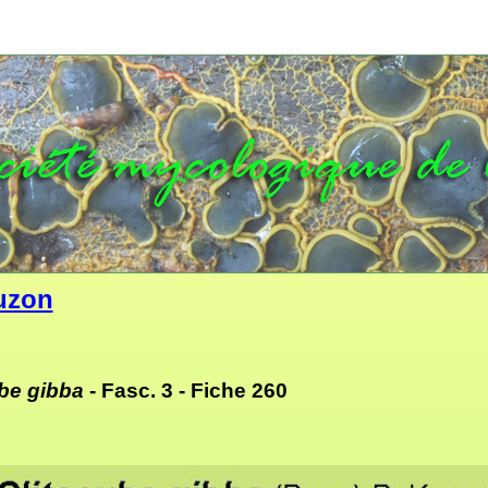
uzon
be gibba
- Fasc. 3 -
Fiche 260