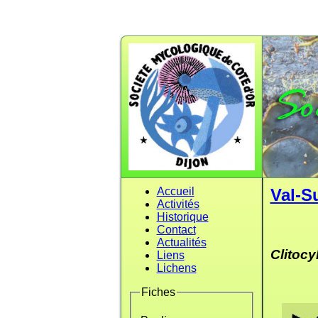
Accueil
Val-S
Activités
Historique
Contact
Actualités
Clitocy
Liens
Lichens
Fiches