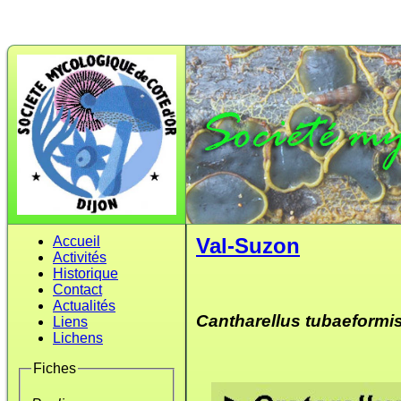
Accueil
Val-Suzon
Activités
Historique
Contact
Actualités
Cantharellus tubaeformi
Liens
Lichens
Fiches