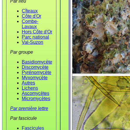
Par lieu
Cîteaux
Côte d'Or
Combe-
Lavaux
Hors Côte d'Or
Parc national
Val-Suzon
Par groupe
Basidiomycète
Discomycète
Pyrénomycète
Myxomycète
Autres
Lichens
Ascomycètes
Micromycètes
Par première lettre
Par fascicule
Fascicules