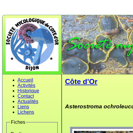
Accueil
Côte d'Or
Activités
Historique
Contact
Actualités
Asterostroma ochroleu
Liens
Lichens
Fiches