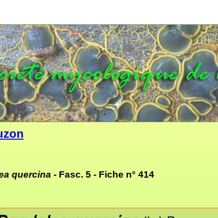
uzon
ea quercina
- Fasc. 5 -
Fiche n° 414