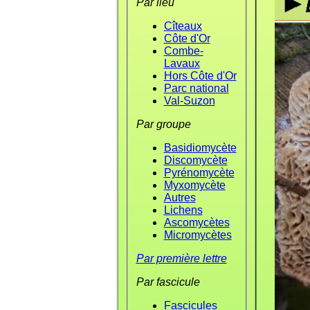
Par lieu
Cîteaux
Côte d'Or
Combe-
Lavaux
Hors Côte d'Or
Parc national
Val-Suzon
Par groupe
Basidiomycète
Discomycète
Pyrénomycète
Myxomycète
Autres
Lichens
Ascomycètes
Micromycètes
Par première lettre
Par fascicule
Fascicules