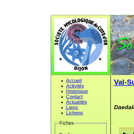
Accueil
Val-S
Activités
Historique
Contact
Actualités
Daedal
Liens
Lichens
Fiches