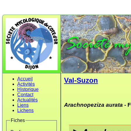
Accueil
Val-Suzon
Activités
Historique
Contact
Actualités
Arachnopeziza aurata
- 
Liens
Lichens
Fiches