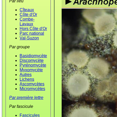
Par lieu
Cîteaux
Côte d'Or
Combe-
Lavaux
Hors Côte d'Or
Parc national
Val-Suzon
Par groupe
Basidiomycète
Discomycète
Pyrénomycète
Myxomycète
Autres
Lichens
Ascomycètes
Micromycètes
Par première lettre
Par fascicule
Fascicules