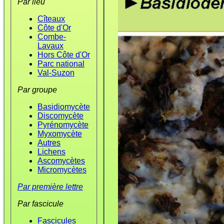
Par lieu
Cîteaux
Côte d'Or
Combe-
Lavaux
Hors Côte d'Or
Parc national
Val-Suzon
Par groupe
Basidiomycète
Discomycète
Pyrénomycète
Myxomycète
Autres
Lichens
Ascomycètes
Micromycètes
Par première lettre
Par fascicule
Fascicules