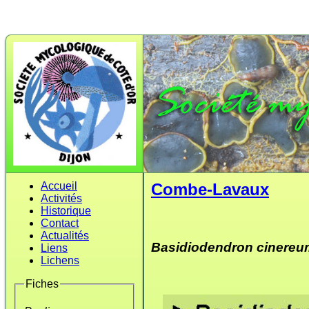
Accueil
Combe-Lavaux
Activités
Historique
Contact
Actualités
Basidiodendron cinereu
Liens
Lichens
Fiches