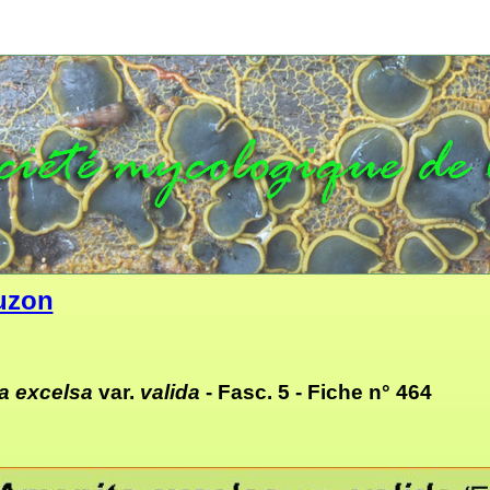
uzon
a excelsa
var.
valida
- Fasc. 5 -
Fiche n° 464