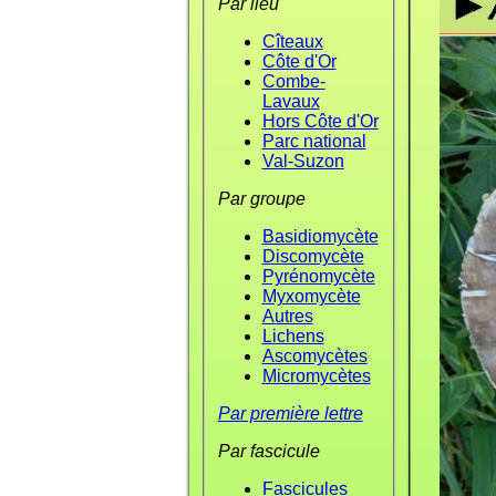
Par lieu
Cîteaux
Côte d'Or
Combe-
Lavaux
Hors Côte d'Or
Parc national
Val-Suzon
Par groupe
Basidiomycète
Discomycète
Pyrénomycète
Myxomycète
Autres
Lichens
Ascomycètes
Micromycètes
Par première lettre
Par fascicule
Fascicules