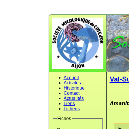
Accueil
Val-S
Activités
Historique
Contact
Actualités
Amanit
Liens
Lichens
Fiches