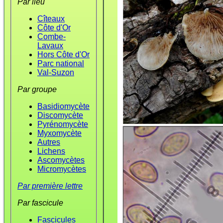
Par lieu
Cîteaux
Côte d'Or
Combe-
Lavaux
Hors Côte d'Or
Parc national
Val-Suzon
Par groupe
Basidiomycète
Discomycète
Pyrénomycète
Myxomycète
Autres
Lichens
Ascomycètes
Micromycètes
Par première lettre
Par fascicule
Fascicules