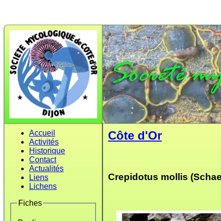
Accueil
Côte d'Or
Activités
Historique
Contact
Actualités
Crepidotus mollis (Schaef
Liens
Lichens
Fiches