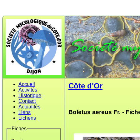
Accueil
Côte d'Or
Activités
Historique
Contact
Actualités
Boletus aereus Fr. - Fic
Liens
Lichens
Fiches