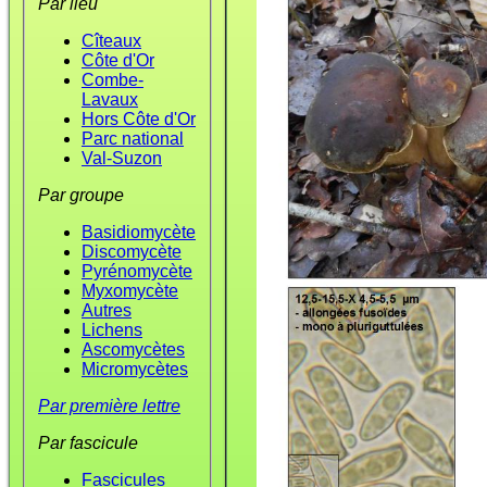
Par lieu
Cîteaux
Côte d'Or
Combe-
Lavaux
Hors Côte d'Or
Parc national
Val-Suzon
Par groupe
Basidiomycète
Discomycète
Pyrénomycète
Myxomycète
Autres
Lichens
Ascomycètes
Micromycètes
Par première lettre
Par fascicule
Fascicules