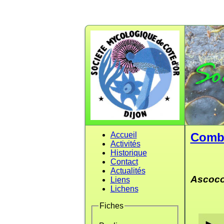
Accueil
Comb
Activités
Historique
Contact
Actualités
Ascoco
Liens
Lichens
Fiches