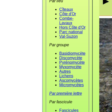
Par lieu
Cîteaux
Côte d'Or
Combe-
Lavaux
Hors Côte d'Or
Parc national
Val-Suzon
Par groupe
Basidiomycète
Discomycète
Pyrénomycète
Myxomycète
Autres
Lichens
Ascomycètes
Micromycètes
Par première lettre
Par fascicule
Fascicules