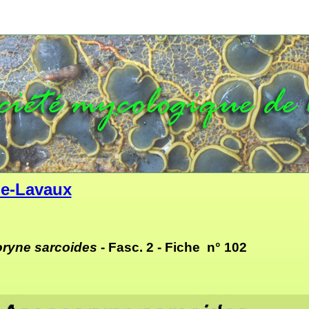
e-Lavaux
ryne sarcoides
- Fasc. 2 -
Fiche n° 102