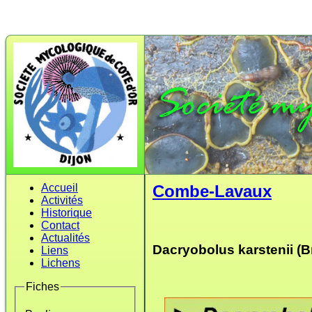
Accueil
Combe-Lavaux
Activités
Historique
Contact
Actualités
Dacryobolus karstenii (B
Liens
Lichens
Fiches