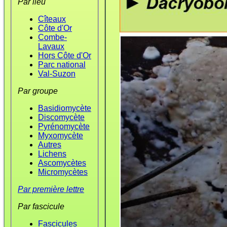
Par lieu
Cîteaux
Côte d'Or
Combe-
Lavaux
Hors Côte d'Or
Parc national
Val-Suzon
Par groupe
Basidiomycète
Discomycète
Pyrénomycète
Myxomycète
Autres
Lichens
Ascomycètes
Micromycètes
Par première lettre
Par fascicule
Fascicules