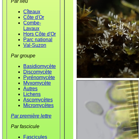
Par lieu
Cîteaux
Côte d'Or
Combe-
Lavaux
Hors Côte d'Or
Parc national
Val-Suzon
Par groupe
Basidiomycète
Discomycète
Pyrénomycète
Myxomycète
Autres
Lichens
Ascomycètes
Micromycètes
Par première lettre
Par fascicule
Fascicules