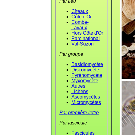
Par lieu
Cîteaux
Côte d'Or
Combe-
Lavaux
Hors Côte d'Or
Parc national
Val-Suzon
Par groupe
Basidiomycète
Discomycète
Pyrénomycète
Myxomycète
Autres
Lichens
Ascomycètes
Micromycètes
Par première lettre
Par fascicule
Fascicules