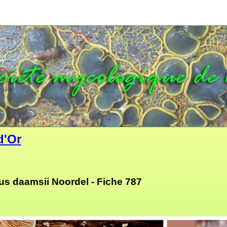
d'Or
lus daamsii Noordel - Fiche 787