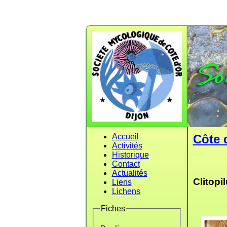
Accueil
Côte 
Activités
Historique
Contact
Actualités
Clitopi
Liens
Lichens
Fiches