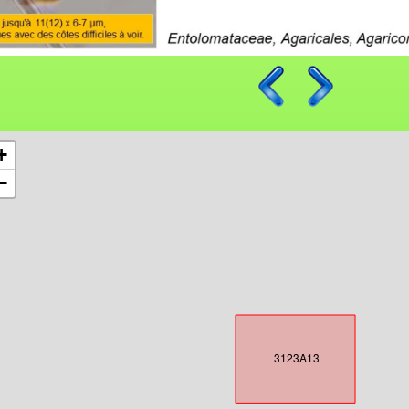
+
−
3123A13