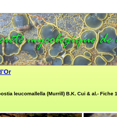
d'Or
stia leucomallella (Murrill) B.K. Cui & al.- Fiche 