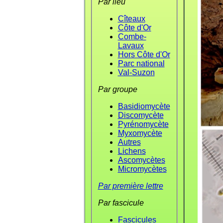
Par lieu
Cîteaux
Côte d'Or
Combe-
Lavaux
Hors Côte d'Or
Parc national
Val-Suzon
Par groupe
Basidiomycète
Discomycète
Pyrénomycète
Myxomycète
Autres
Lichens
Ascomycètes
Micromycètes
Par première lettre
Par fascicule
Fascicules