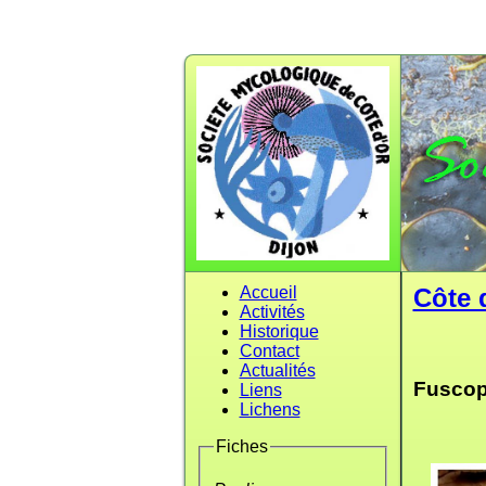
Accueil
Côte 
Activités
Historique
Contact
Actualités
Fuscopo
Liens
Lichens
Fiches