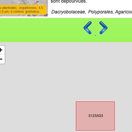
+
−
3123A33