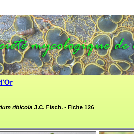
d'Or
ium ribicola
J.C. Fisch.
- Fiche 126