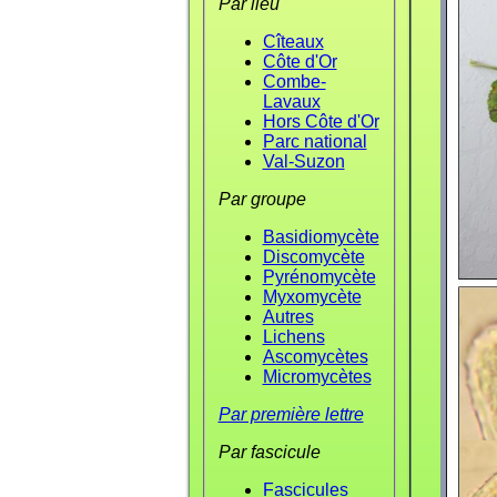
Par lieu
Cîteaux
Côte d'Or
Combe-
Lavaux
Hors Côte d'Or
Parc national
Val-Suzon
Par groupe
Basidiomycète
Discomycète
Pyrénomycète
Myxomycète
Autres
Lichens
Ascomycètes
Micromycètes
Par première lettre
Par fascicule
Fascicules