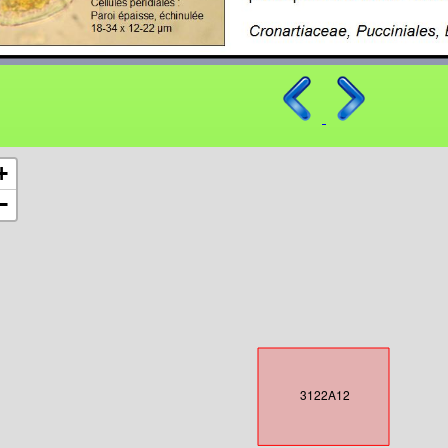
+
−
3122A12