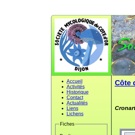
Accueil
Côte 
Activités
Historique
Contact
Actualités
Cronart
Liens
Lichens
Fiches