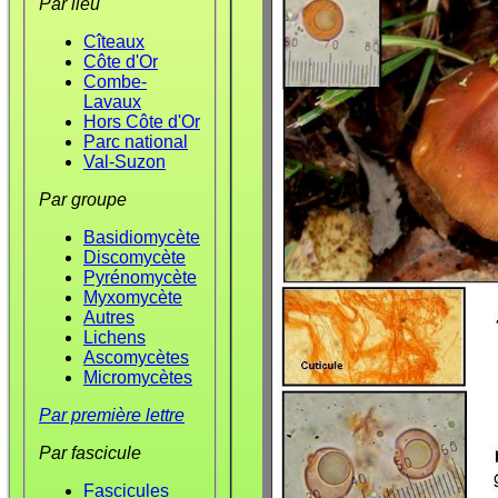
Par lieu
Cîteaux
Côte d'Or
Combe-
Lavaux
Hors Côte d'Or
Parc national
Val-Suzon
Par groupe
Basidiomycète
Discomycète
Pyrénomycète
Myxomycète
Autres
Lichens
Ascomycètes
Micromycètes
Par première lettre
Par fascicule
Fascicules