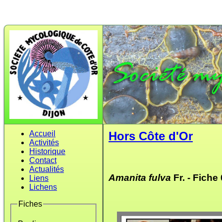
Accueil
Hors Côte d'Or
Activités
Historique
Contact
Actualités
Amanita fulva
Fr. -
Fiche
Liens
Lichens
Fiches