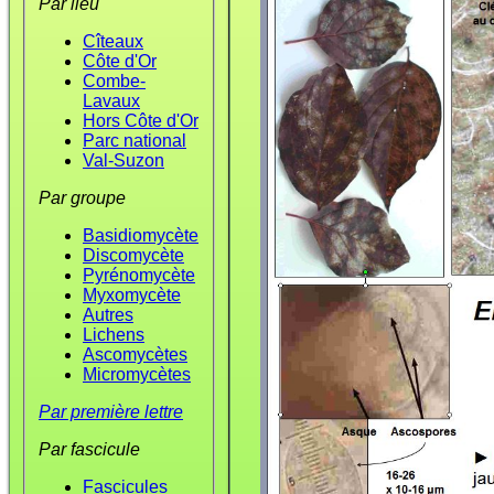
Par lieu
Cîteaux
Côte d'Or
Combe-
Lavaux
Hors Côte d'Or
Parc national
Val-Suzon
Par groupe
Basidiomycète
Discomycète
Pyrénomycète
Myxomycète
Autres
Lichens
Ascomycètes
Micromycètes
Par première lettre
Par fascicule
Fascicules