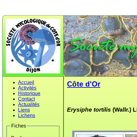
Accueil
Côte d'Or
Activités
Historique
Contact
Actualités
Erysiphe tortilis
(Wallr.) 
Liens
Lichens
Fiches